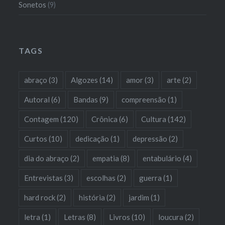
Sonetos
(9)
TAGS
abraço
(3)
Algozes
(14)
amor
(3)
arte
(2)
Autoral
(6)
Bandas
(9)
compreensão
(1)
Contagem
(120)
Crônica
(6)
Cultura
(142)
Curtos
(10)
dedicação
(1)
depressão
(2)
dia do abraço
(2)
empatia
(8)
entabulário
(4)
Entrevistas
(3)
escolhas
(2)
guerra
(1)
hard rock
(2)
história
(2)
jardim
(1)
letra
(1)
Letras
(8)
Livros
(10)
loucura
(2)