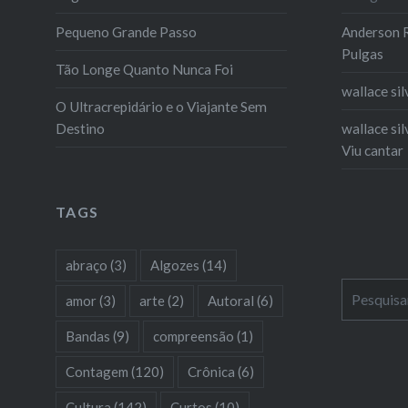
Pequeno Grande Passo
Anderson R
Pulgas
Tão Longe Quanto Nunca Foi
wallace sil
O Ultracrepidário e o Viajante Sem
Destino
wallace sil
Viu cantar
TAGS
abraço
(3)
Algozes
(14)
Pesquisar
amor
(3)
arte
(2)
Autoral
(6)
por:
Bandas
(9)
compreensão
(1)
Contagem
(120)
Crônica
(6)
Cultura
(142)
Curtos
(10)