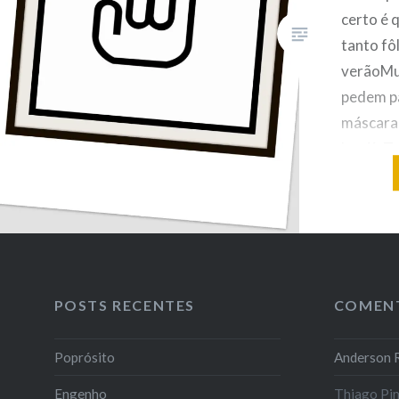
certo é
tanto fô
verãoMu
pedem p
máscara
heróisTr
embuste
pelas m
antigam
em que t
tempo d
POSTS RECENTES
COMEN
Poprósito
Anderson R
Engenho
Thiago Pi