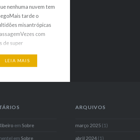
 que nenhuma nuvem tem
legoMais tarde o
ltidões misantrópicas
assagemVezes com
s de super
azem o chute que o
 enrusteAcometido
LEIA MAIS
odernidades de
entePor isso pergunto
empo você estáPois o
e…
TÁRIOS
ARQUIVOS
ibeiro
em
Sobre
março 2025
(1)
mentel
em
Sobre
abril 2024
(1)