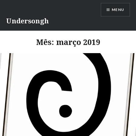
Ir
MENU
para
conteúdo
Undersongh
Mês:
março 2019