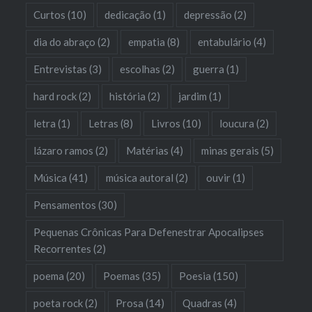
Curtos
(10)
dedicação
(1)
depressão
(2)
dia do abraço
(2)
empatia
(8)
entabulário
(4)
Entrevistas
(3)
escolhas
(2)
guerra
(1)
hard rock
(2)
história
(2)
jardim
(1)
letra
(1)
Letras
(8)
Livros
(10)
loucura
(2)
lázaro ramos
(2)
Matérias
(4)
minas gerais
(5)
Música
(41)
música autoral
(2)
ouvir
(1)
Pensamentos
(30)
Pequenas Crônicas Para Defenestrar Apocalipses
Recorrentes
(2)
poema
(20)
Poemas
(35)
Poesia
(150)
poeta rock
(2)
Prosa
(14)
Quadras
(4)