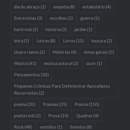
dia do abraço
(2)
empatia
(8)
entabulário
(4)
Entrevistas
(3)
escolhas
(2)
guerra
(1)
hard rock
(2)
história
(2)
jardim
(1)
letra
(1)
Letras
(8)
Livros
(10)
loucura
(2)
lázaro ramos
(2)
Matérias
(4)
minas gerais
(5)
Música
(41)
música autoral
(2)
ouvir
(1)
Pensamentos
(30)
Pequenas Crônicas Para Defenestrar Apocalipses
Recorrentes
(2)
poema
(20)
Poemas
(35)
Poesia
(150)
poeta rock
(2)
Prosa
(14)
Quadras
(4)
Rock
(48)
sentidos
(1)
Sonetos
(8)