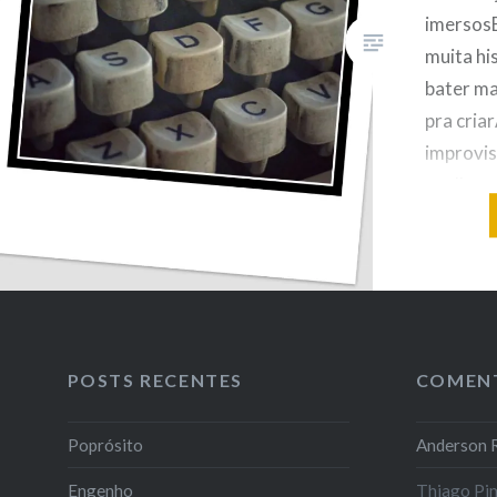
imersos
muita hi
bater ma
pra cria
improvis
acolher 
era bom 
quaisqu
pudesse
coragem
POSTS RECENTES
COMEN
Poprósito
Anderson R
Engenho
Thiago Pi