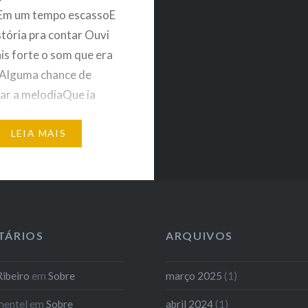
Em um tempo escassoE
stória pra contar Ouvi
is forte o som que era
rAlguma chance de
ar a melodiaQue ia
o somE ritmo do agora
Pensar em misturar
LEIA MAIS
er palavrasQue
m conversarCom a
 de fazer…
TÁRIOS
ARQUIVOS
ibeiro
em
Sobre
março 2025
(1)
mentel
em
Sobre
abril 2024
(1)