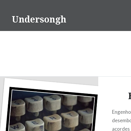
Ir
para
Undersongh
conteúdo
Engenho 
desembo
acordes 