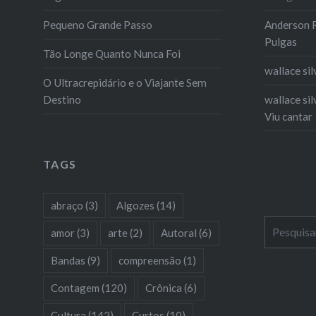
Pequeno Grande Passo
Anderson R
Pulgas
Tão Longe Quanto Nunca Foi
wallace sil
O Ultracrepidário e o Viajante Sem
Destino
wallace sil
Viu cantar
TAGS
abraço
(3)
Algozes
(14)
Pesquisar
amor
(3)
arte
(2)
Autoral
(6)
por:
Bandas
(9)
compreensão
(1)
Contagem
(120)
Crônica
(6)
Cultura
(142)
Curtos
(10)