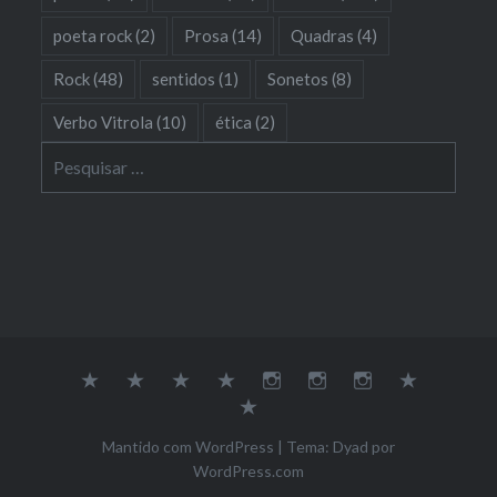
poeta rock
(2)
Prosa
(14)
Quadras
(4)
Rock
(48)
sentidos
(1)
Sonetos
(8)
Verbo Vitrola
(10)
ética
(2)
Pesquisar
por:
Sobre
Música
Poesia
Soundcloud
Youtube
Instagram
Dona
Galeria
Empatia
Contato
Mantido com WordPress
|
Tema: Dyad por
WordPress.com