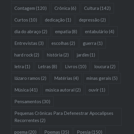
Contagem
(120)
Crônica
(6)
Cultura
(142)
Curtos
(10)
dedicação
(1)
depressão
(2)
dia do abraço
(2)
empatia
(8)
entabulário
(4)
Entrevistas
(3)
escolhas
(2)
guerra
(1)
hard rock
(2)
história
(2)
jardim
(1)
letra
(1)
Letras
(8)
Livros
(10)
loucura
(2)
lázaro ramos
(2)
Matérias
(4)
minas gerais
(5)
Música
(41)
música autoral
(2)
ouvir
(1)
Pensamentos
(30)
Pequenas Crônicas Para Defenestrar Apocalipses
Recorrentes
(2)
poema
(20)
Poemas
(35)
Poesia
(150)