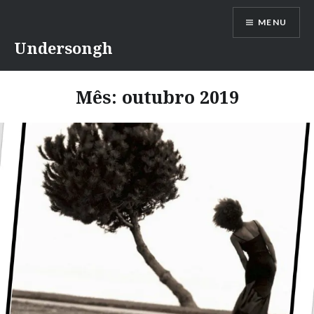
Ir
MENU
para
conteúdo
Undersongh
Mês:
outubro 2019