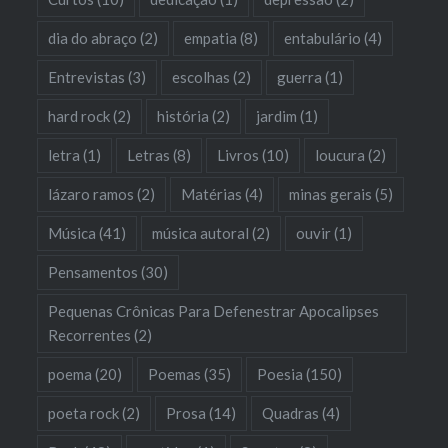
dia do abraço
(2)
empatia
(8)
entabulário
(4)
Entrevistas
(3)
escolhas
(2)
guerra
(1)
hard rock
(2)
história
(2)
jardim
(1)
letra
(1)
Letras
(8)
Livros
(10)
loucura
(2)
lázaro ramos
(2)
Matérias
(4)
minas gerais
(5)
Música
(41)
música autoral
(2)
ouvir
(1)
Pensamentos
(30)
Pequenas Crônicas Para Defenestrar Apocalipses
Recorrentes
(2)
poema
(20)
Poemas
(35)
Poesia
(150)
poeta rock
(2)
Prosa
(14)
Quadras
(4)