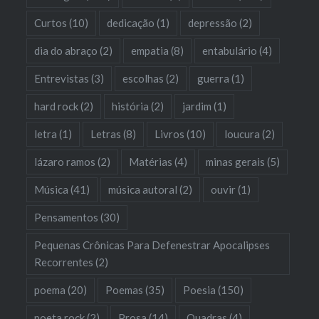
Curtos
(10)
dedicação
(1)
depressão
(2)
dia do abraço
(2)
empatia
(8)
entabulário
(4)
Entrevistas
(3)
escolhas
(2)
guerra
(1)
hard rock
(2)
história
(2)
jardim
(1)
letra
(1)
Letras
(8)
Livros
(10)
loucura
(2)
lázaro ramos
(2)
Matérias
(4)
minas gerais
(5)
Música
(41)
música autoral
(2)
ouvir
(1)
Pensamentos
(30)
Pequenas Crônicas Para Defenestrar Apocalipses
Recorrentes
(2)
poema
(20)
Poemas
(35)
Poesia
(150)
poeta rock
(2)
Prosa
(14)
Quadras
(4)