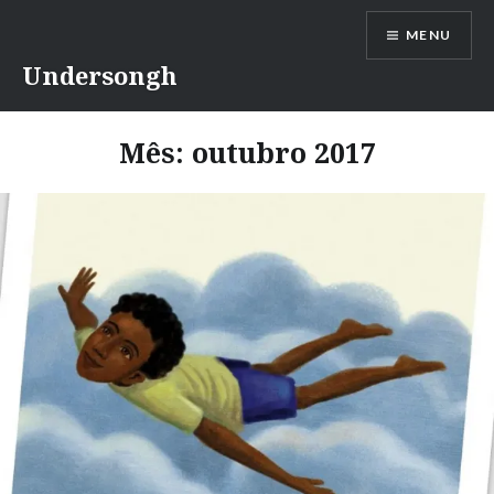
Ir
MENU
para
conteúdo
Undersongh
Mês:
outubro 2017