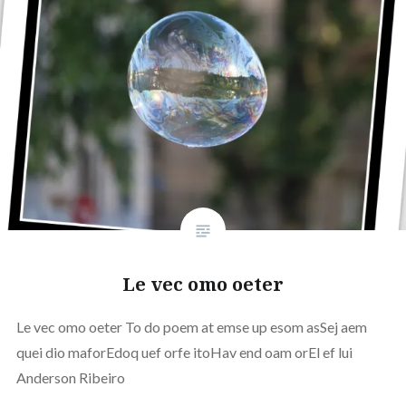
Le vec omo oeter
Le vec omo oeter To do poem at emse up esom asSej aem
quei dio maforEdoq uef orfe itoHav end oam orEl ef lui
Anderson Ribeiro