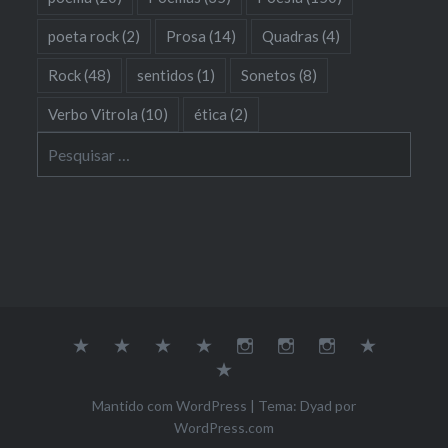
poeta rock
(2)
Prosa
(14)
Quadras
(4)
Rock
(48)
sentidos
(1)
Sonetos
(8)
Verbo Vitrola
(10)
ética
(2)
Pesquisar
por:
Sobre
Música
Poesia
Soundcloud
Youtube
Instagram
Dona
Galeria
Empatia
Contato
Mantido com WordPress
|
Tema: Dyad por
WordPress.com