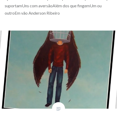
suportamUns com aversãoAlém dos que fingemUm ou
outroEm vão Anderson Ribeiro