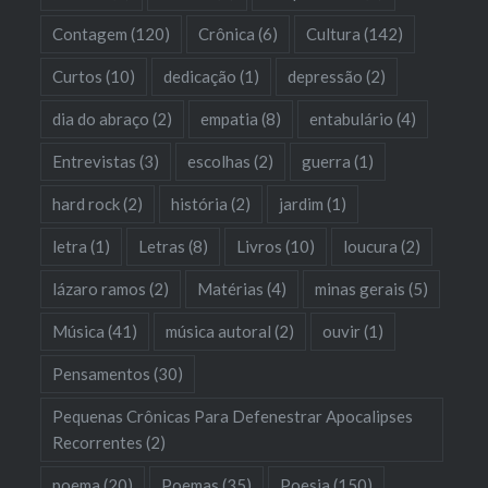
Contagem
(120)
Crônica
(6)
Cultura
(142)
Curtos
(10)
dedicação
(1)
depressão
(2)
dia do abraço
(2)
empatia
(8)
entabulário
(4)
Entrevistas
(3)
escolhas
(2)
guerra
(1)
hard rock
(2)
história
(2)
jardim
(1)
letra
(1)
Letras
(8)
Livros
(10)
loucura
(2)
lázaro ramos
(2)
Matérias
(4)
minas gerais
(5)
Música
(41)
música autoral
(2)
ouvir
(1)
Pensamentos
(30)
Pequenas Crônicas Para Defenestrar Apocalipses
Recorrentes
(2)
poema
(20)
Poemas
(35)
Poesia
(150)