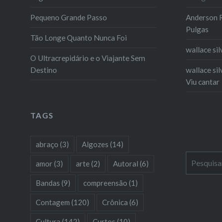
Pequeno Grande Passo
Anderson R
Pulgas
Tão Longe Quanto Nunca Foi
wallace sil
O Ultracrepidário e o Viajante Sem
Destino
wallace sil
Viu cantar
TAGS
abraço
(3)
Algozes
(14)
Pesquisar
amor
(3)
arte
(2)
Autoral
(6)
por:
Bandas
(9)
compreensão
(1)
Contagem
(120)
Crônica
(6)
Cultura
(142)
Curtos
(10)