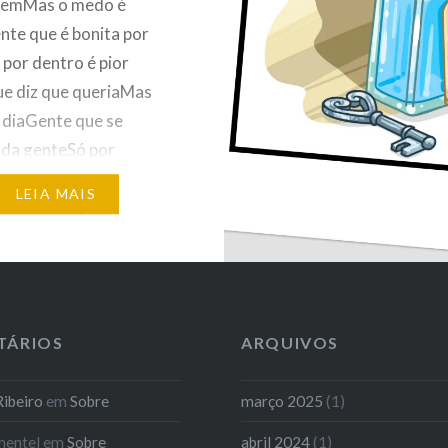
 vemMas o medo é
te que é bonita por
por dentro é pior
e diz que queriaMas
 diaGente que se
 da genteSó por
 Gente que escreve
LEIA MAIS
Na satisfaçãoGente
te respeitoNa
ão Gente que paga de
rede socialGente que
ujuntuPra…
TÁRIOS
ARQUIVOS
ibeiro
em
Sobre
março 2025
(1)
mentel
em
Sobre
abril 2024
(1)