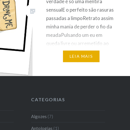
verdade é só uma mentira
sensualE o perfeito são rasuras
passadas a limpoRetrato assim
minha mania de perder o fio da
meadaPulsando um eu em
queda livre ou arremetido ao
espaçoFoi esta mania que
LEIA MAIS
escreveu este poema pão-com-
ovoQue você já leu em outro
lugar e nem ligouSó para dizer
que…
CATEGORIAS
Algozes
(7)
Antologias
(1)