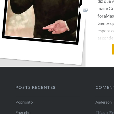
diz que
maiorGen
foraMas 
Gente qu
espera o
esconde
covardia
saudade
que men
explicaç
heróiEm 
diz tam
POSTS RECENTES
COMEN
Poprósito
Anderson R
Engenho
Thiago Pi