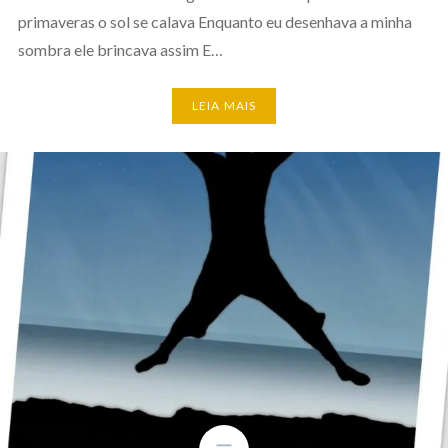
primaveras o sol se calava Enquanto eu desenhava a minha
sombra ele brincava assim E…
LEIA MAIS