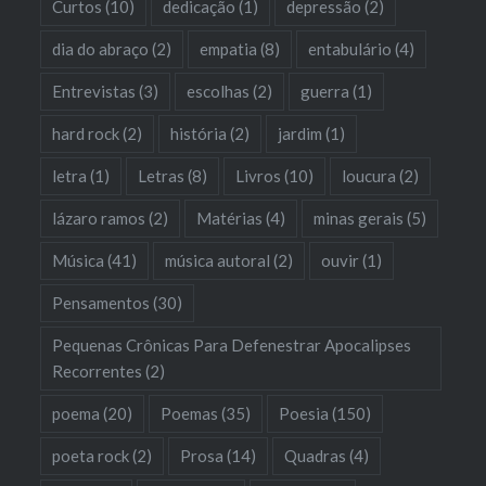
Curtos
(10)
dedicação
(1)
depressão
(2)
dia do abraço
(2)
empatia
(8)
entabulário
(4)
Entrevistas
(3)
escolhas
(2)
guerra
(1)
hard rock
(2)
história
(2)
jardim
(1)
letra
(1)
Letras
(8)
Livros
(10)
loucura
(2)
lázaro ramos
(2)
Matérias
(4)
minas gerais
(5)
Música
(41)
música autoral
(2)
ouvir
(1)
Pensamentos
(30)
Pequenas Crônicas Para Defenestrar Apocalipses
Recorrentes
(2)
poema
(20)
Poemas
(35)
Poesia
(150)
poeta rock
(2)
Prosa
(14)
Quadras
(4)