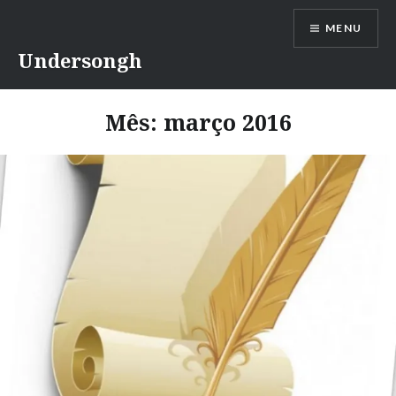
Ir
MENU
para
conteúdo
Undersongh
Mês:
março 2016