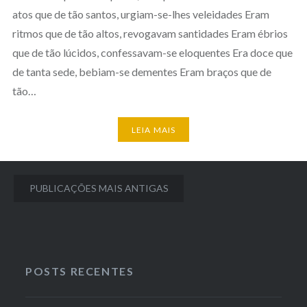
atos que de tão santos, urgiam-se-lhes veleidades Eram
ritmos que de tão altos, revogavam santidades Eram ébrios
que de tão lúcidos, confessavam-se eloquentes Era doce que
de tanta sede, bebiam-se dementes Eram braços que de
tão…
LEIA MAIS
Navegação
PUBLICAÇÕES MAIS ANTIGAS
por
posts
POSTS RECENTES