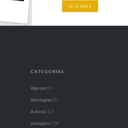
Novo pra quererSer um pé de
LEIA MAIS
recomeço a dizerDo som que
faz vibrar a luzDe espalhar
Pétalas…
CATEGORIAS
Algozes
(7)
Antologias
(1)
Autoral
(12)
contagem
(19)