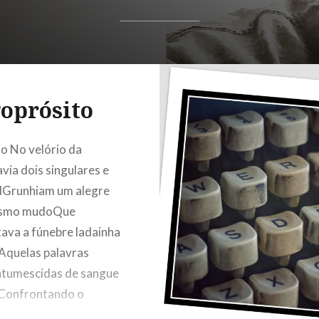
oprósito
o No velório da
ia dois singulares e
lGrunhiam um alegre
asmo mudoQue
ava a fúnebre ladainha
 Aquelas palavras
ntumescidas de sangue
sConfrontando o
ma torpeE