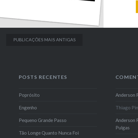
diaE à n
que não 
escrevo 
alto, esc
Navegação
PUBLICAÇÕES MAIS ANTIGAS
por
posts
POSTS RECENTES
COMEN
Poprósito
Anderson R
Engenho
Thiago Pi
Pequeno Grande Passo
Anderson R
Pulgas
Tão Longe Quanto Nunca Foi