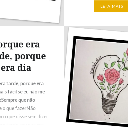
amigos não curtem rock’
LEIA MAIS
você me escolhe entre 
não consigo sacarNão t
de fazer nada com o di
não…
orque era
de, porque
era dia
ra tarde, porque era
ais fácil se eu não me
eSempre que não
e o que fazerNão
 o que disse sem dizer
ra tarde, porque era