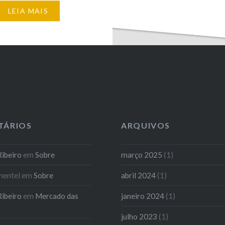
oite eu venho desfazer o
LEIA MAIS
fizNão digam o que eu
sem saber Eu estava
uro e frioE eu…
TÁRIOS
ARQUIVOS
ibeiro
em
Sobre
março 2025
(1)
mentel
em
Sobre
abril 2024
(1)
ibeiro
em
Mercado das
janeiro 2024
(1)
julho 2023
(1)