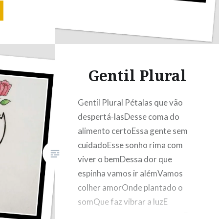
n’rollE
tantos
ô a fim
ssaborDe
Gentil Plural
Gentil Plural Pétalas que vão
despertá-lasDesse coma do
alimento certoEssa gente sem
cuidadoEsse sonho rima com
viver o bemDessa dor que
espinha vamos ir alémVamos
colher amorOnde plantado o
somQue faz vibrar a luzE
encantar semente pra nascerDe