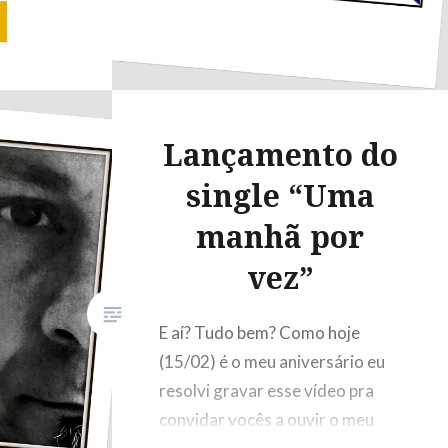
e
nunca
onhar
Que
r
Lançamento do
em…
single “Uma
manhã por
vez”
E aí? Tudo bem? Como hoje
(15/02) é o meu aniversário eu
resolvi gravar esse vídeo pra
convidar vocês a ouvir o meu