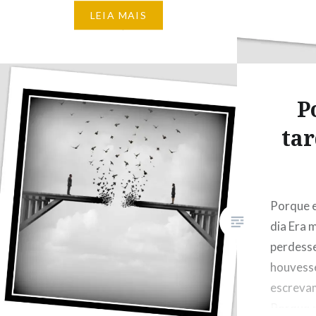
Que não pode viverSem respirar
LEIA MAIS
outros sorrisosQue Irradiam
toda essa liberdade Que não se
veste de tolicesE acredita que
a…
P
tar
Porque e
dia Era m
perdess
houvess
escrevam
Porque e