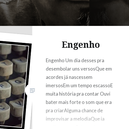
Engenho
Engenho Um dia desses pra
desembolar uns versosQue em
acordes já nascessem
imersosEm um tempo escassoE
muita história pra contar Ouvi
bater mais forte o som que era
pra criarAlguma chance de
improvisar a melodiaQue ia
acolher o somE ritmo do agora