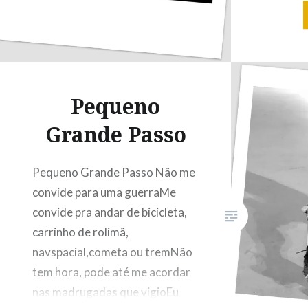
anacron
contemp
loucuraC
vultos q
Eram ca
Pequeno
sebos e 
Grande Passo
nunca e
era…
Pequeno Grande Passo Não me
convide para uma guerraMe
convide pra andar de bicicleta,
carrinho de rolimã,
navspacial,cometa ou tremNão
tem hora, pode até me acordar
nas madrugadas que vigioEu