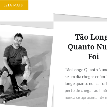
icamente
LEIA MAIS
orâneoDa minha lúcida
om os labirintos e
ue eu seguia até então
minhos ponteadosPor
Tão Lon
ferros-velhosDos quais
Quanto Nu
ntendi os adornosMas
Foi
Tão Longe Quanto Nunc
se um dia chegar enfim
longe quanto nunca foi
perto de chegar ao fim
nunca se aproximar de
me despeço dessa dorD