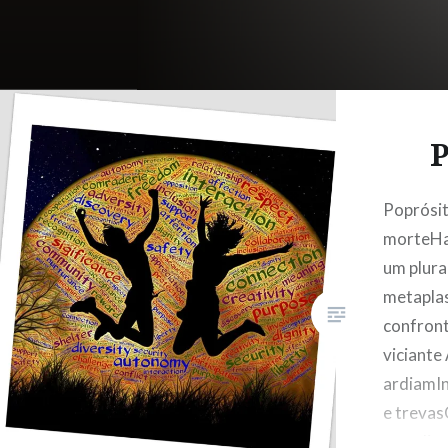
P
Poprósit
morteHav
um plura
metapl
confront
viciante
ardiamI
e treva
paradig