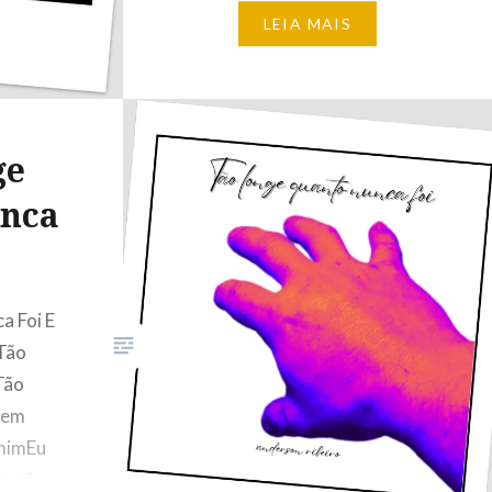
era bom Pensar em misturar
LEIA MAIS
quaisquer palavrasQue
pudessem conversarCom a
coragem de fazer…
ge
nca
a Foi E
 Tão
Tão
Sem
 mimEu
e não