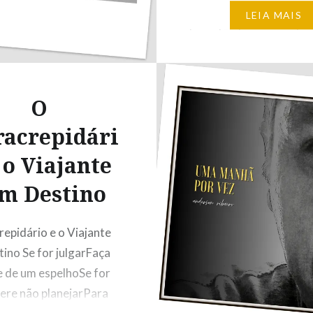
acreditar que poderia t
LEIA MAIS
levarTão longe quanto 
foiSem essa culpa de s
Que poderia ser assim
saberia caminhar Deixa
O
pegadas nesse chão S
racrepidári
 o Viajante
m Destino
repidário e o Viajante
ino Se for julgarFaça
e de um espelhoSe for
ere não planejarPara