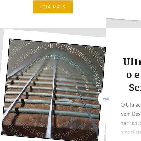
sou vontadeMas não me
LEIA MAIS
convide pra uma guerraMe
chame pra soltar papagaio,
jogar bola de gude,andar de
arquinho, pega-pega ou
dedanhaNão importa quantos, a
gente…
Ult
o e
Se
O Ultrac
Sem Dest
na frent
amarEsp