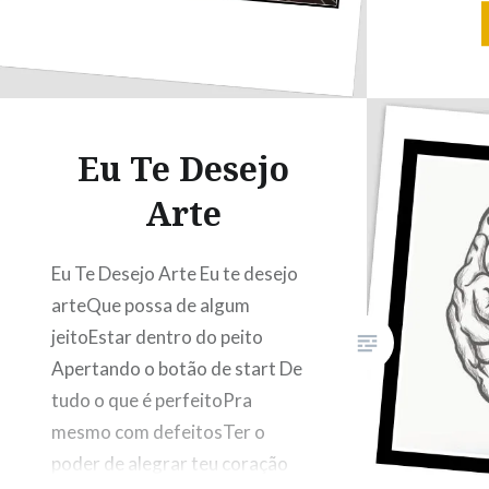
escreve
viagensP
dúvidas
formaPr
rísicaAp
Eu Te Desejo
neologi
velhas m
Arte
cante ca
cante! P
Eu Te Desejo Arte Eu te desejo
só quer
arteQue possa de algum
tenta v
jeitoEstar dentro do peito
Apertando o botão de start De
tudo o que é perfeitoPra
mesmo com defeitosTer o
poder de alegrar teu coração