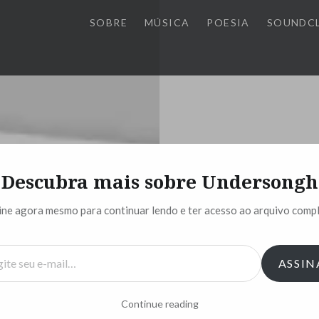
SOBRE
MÚSICA
POESIA
SOUNDC
Descubra mais sobre Undersongh
Le vec omo oete
ine agora mesmo para continuar lendo e ter acesso ao arquivo compl
To do poem at em
ASSIN
Sej aem quei dio
Edoq uef orfe ito
Continue reading
Hav end oam or