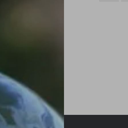
Navegação
de
Post