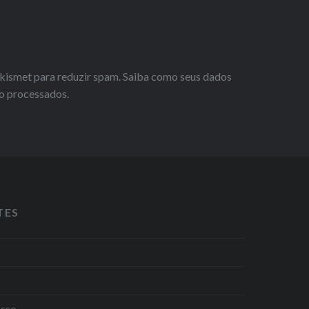
 Akismet para reduzir spam.
Saiba como seus dados
o processados
.
TES
asso