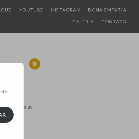
LOUD
YOUTUBE
INSTAGRAM
DONA EMPATIA
GALERIA
CONTATO
r
eto.
se up esom as
AR
 mafor