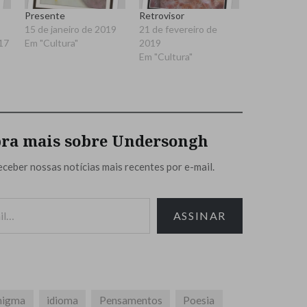
Presente
Retrovisor
15 de janeiro de 2019
21 de fevereiro de
17
Em "Cultura"
2019
Em "Cultura"
ra mais sobre Undersongh
eceber nossas notícias mais recentes por e-mail.
ASSINAR
nigma
idioma
Pensamentos
Poesia