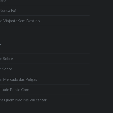
Nunca Foi
e o Viajante Sem Destino
S
m
Sobre
m
Sobre
m
Mercado das Pulgas
litude Ponto Com
ra Quem Não Me Viu cantar