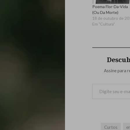
Poema Flor-Da-Vida
(Ou Da Morte)
18 de outubro de 20
Em "Cultura"
Descub
Assine para r
Digite seu e-mail…
Curtos
e