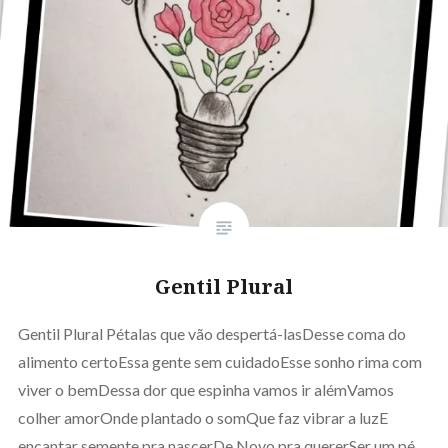
Gentil Plural
Gentil Plural Pétalas que vão despertá-lasDesse coma do
alimento certoEssa gente sem cuidadoEsse sonho rima com
viver o bemDessa dor que espinha vamos ir alémVamos
colher amorOnde plantado o somQue faz vibrar a luzE
encantar semente pra nascerDe Novo pra quererSer um pé