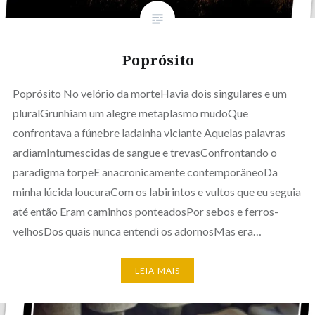
Poprósito
Poprósito No velório da morteHavia dois singulares e um
pluralGrunhiam um alegre metaplasmo mudoQue
confrontava a fúnebre ladainha viciante Aquelas palavras
ardiamIntumescidas de sangue e trevasConfrontando o
paradigma torpeE anacronicamente contemporâneoDa
minha lúcida loucuraCom os labirintos e vultos que eu seguia
até então Eram caminhos ponteadosPor sebos e ferros-
velhosDos quais nunca entendi os adornosMas era…
LEIA MAIS