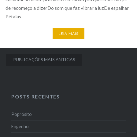
de recomeço a dizerDo som que faz vibrar a luzDe espalhar
Pétalas…
LEIA MAIS
Navegação
PUBLICAÇÕES MAIS ANTIGAS
por
posts
POSTS RECENTES
Poprósito
Engenho