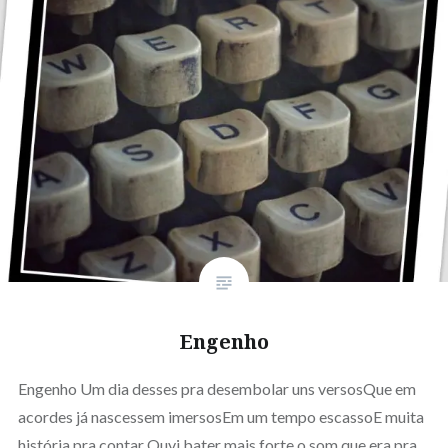
Engenho
Engenho Um dia desses pra desembolar uns versosQue em
acordes já nascessem imersosEm um tempo escassoE muita
história pra contar Ouvi bater mais forte o som que era pra