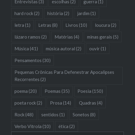
Entrevistas
(3)
escolhas
(2)
guerra
(1)
hard rock
(2)
história
(2)
jardim
(1)
letra
(1)
Letras
(8)
Livros
(10)
loucura
(2)
lázaro ramos
(2)
Matérias
(4)
minas gerais
(5)
Música
(41)
música autoral
(2)
ouvir
(1)
Pensamentos
(30)
Pequenas Crônicas Para Defenestrar Apocalipses
Recorrentes
(2)
poema
(20)
Poemas
(35)
Poesia
(150)
poeta rock
(2)
Prosa
(14)
Quadras
(4)
Rock
(48)
sentidos
(1)
Sonetos
(8)
Verbo Vitrola
(10)
ética
(2)
Pesquisar