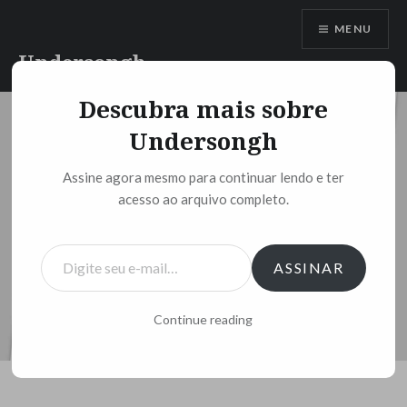
Ir
MENU
para
conteúdo
Undersongh
Descubra mais sobre
Undersongh
Assine agora mesmo para continuar lendo e ter
acesso ao arquivo completo.
Digite seu e-mail…
ASSINAR
Continue reading