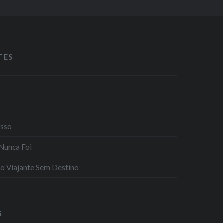
TES
asso
Nunca Foi
e o Viajante Sem Destino
S