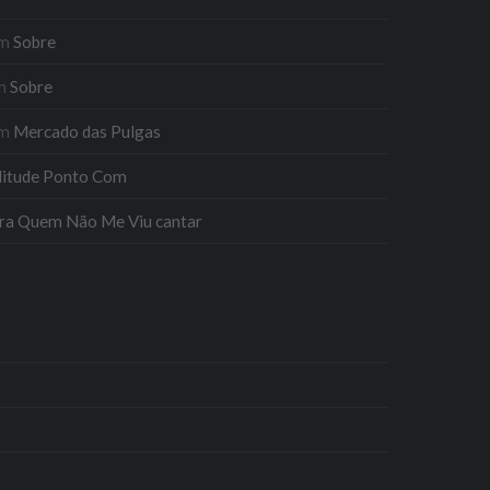
m
Sobre
m
Sobre
m
Mercado das Pulgas
litude Ponto Com
ra Quem Não Me Viu cantar