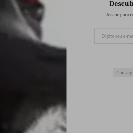
Descub
Assine para r
Digite seu e-mail…
Contag
Navegação
de
Post