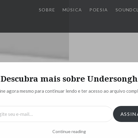
SOBRE
MÚSICA
POESIA
SOUNDC
Descubra mais sobre Undersongh
Esse Cara Velho
ine agora mesmo para continuar lendo e ter acesso ao arquivo compl
O que você diz n
ASSIN
E o que não me co
Sobram entrelinh
Continue reading
Onde está o todo