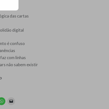
lamava
ógica das cartas
olidão digital
nto é confuso
anências
faz com linhas
ars não sabem existir
o