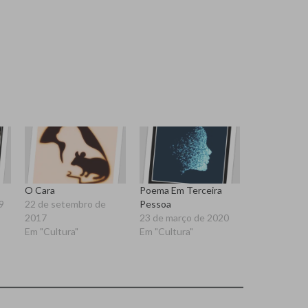
O Cara
Poema Em Terceira
9
22 de setembro de
Pessoa
2017
23 de março de 2020
Em "Cultura"
Em "Cultura"