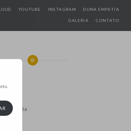
LOUD
YOUTUBE
INSTAGRAM
DONA EMPATIA
GALERIA
CONTATO
eto.
ão conta
AR
nta faz falta
as
?