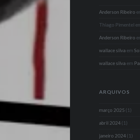
Anderson Ribeiro
e
Thiago Pimentel
e
Anderson Ribeiro
e
wallace silva
em
So
wallace silva
em
Pa
ARQUIVOS
março 2025
(1)
abril 2024
(1)
janeiro 2024
(1)