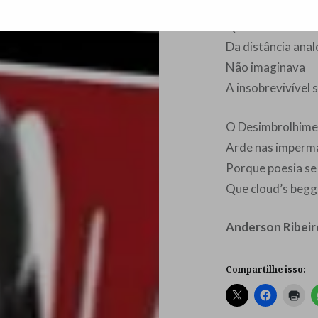
Quando você rec
Da distância anal
Não imaginava
A insobrevivível s
O Desimbrolhime
Arde nas imperm
Porque poesia se 
Que cloud’s begg
Anderson Ribeir
Compartilhe isso: