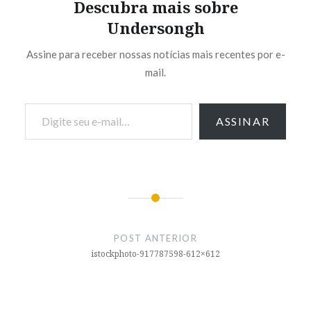
Descubra mais sobre
Undersongh
Assine para receber nossas notícias mais recentes por e-
mail.
Digite seu e-mail…
ASSINAR
Navegação
de
POST ANTERIOR
Post
istockphoto-917787598-612×612