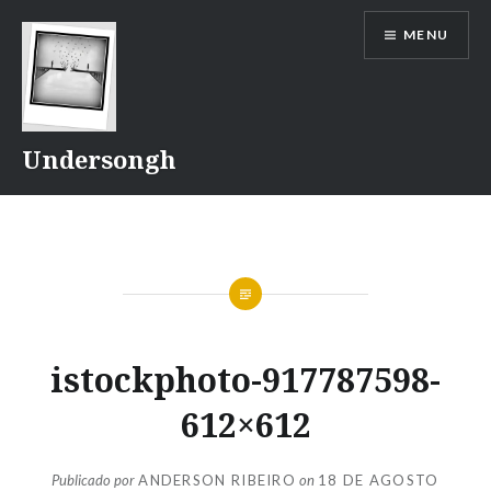
Ir
MENU
para
conteúdo
Undersongh
istockphoto-917787598-
612×612
Publicado por
ANDERSON RIBEIRO
on
18 DE AGOSTO