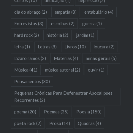
Curtos
(10)
dedicação
(1)
depressão
(2)
dia do abraço
(2)
empatia
(8)
entabulário
(4)
Entrevistas
(3)
escolhas
(2)
guerra
(1)
hard rock
(2)
história
(2)
jardim
(1)
letra
(1)
Letras
(8)
Livros
(10)
loucura
(2)
lázaro ramos
(2)
Matérias
(4)
minas gerais
(5)
Música
(41)
música autoral
(2)
ouvir
(1)
Pensamentos
(30)
Pequenas Crônicas Para Defenestrar Apocalipses
Recorrentes
(2)
poema
(20)
Poemas
(35)
Poesia
(150)
poeta rock
(2)
Prosa
(14)
Quadras
(4)