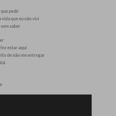
r que pedir
 vida que eu não vivi
 sem saber
er
fez estar aqui
eito de não me entregar
nhã
o