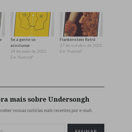
e
Se a gente se
Frankenstein Retrô
”
acostumar
27 de outubro de 2022
24 de maio de 2022
Em "Autoral"
Em "Autoral"
ra mais sobre Undersongh
eceber nossas notícias mais recentes por e-mail.
ASSINAR