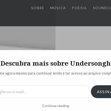
SOBRE
MÚSICA
POESIA
SOUNDC
Descubra mais sobre Undersongh
Todo Futuro Na
ine agora mesmo para continuar lendo e ter acesso ao arquivo compl
Se pra entender
ASSIN
O motivo que me 
Tenho que me des
Continue reading
existe em mim qua