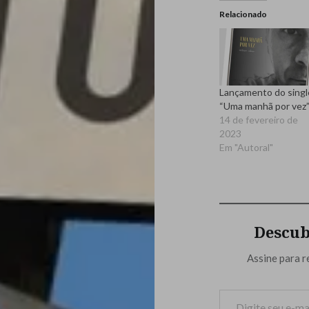
Relacionado
Lançamento do singl
“Uma manhã por vez
14 de fevereiro de
2023
Em "Autoral"
Descub
Assine para r
Digite seu e-mail…