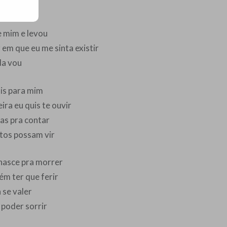
e mim e levou
em que eu me sinta existir
da vou
ais para mim
ira eu quis te ouvir
ias pra contar
tos possam vir
nasce pra morrer
ém ter que ferir
 se valer
 poder sorrir