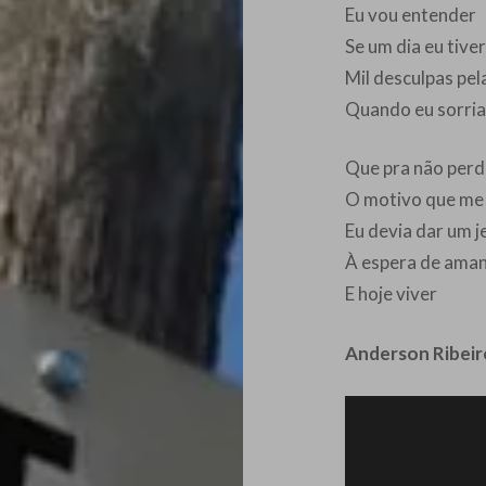
Eu vou entender
Se um dia eu tive
Mil desculpas pela
Quando eu sorria
Que pra não perd
O motivo que me 
Eu devia dar um j
À espera de ama
E hoje viver
Anderson Ribeir