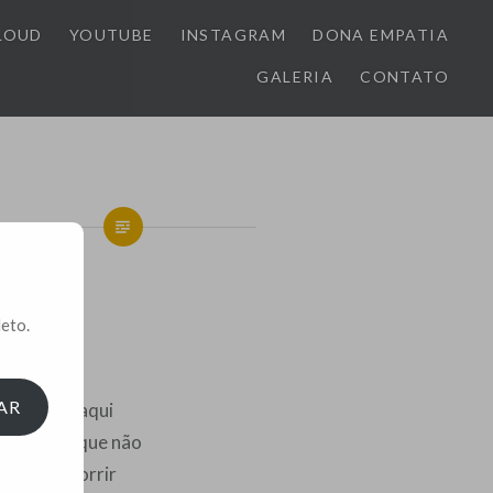
LOUD
YOUTUBE
INSTAGRAM
DONA EMPATIA
GALERIA
CONTATO
sce Hoje
eto.
AR
faz estar aqui
fazer do que não
ndo sei sorrir