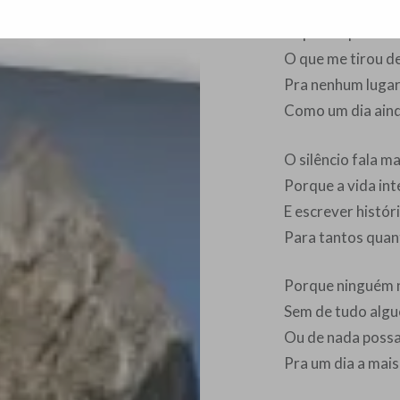
Se pra esquecer
O que me tirou d
Pra nenhum lugar 
Como um dia ain
O silêncio fala m
Porque a vida inte
E escrever histór
Para tantos quan
Porque ninguém 
Sem de tudo algu
Ou de nada possa
Pra um dia a mais