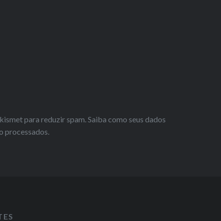
 Akismet para reduzir spam.
Saiba como seus dados
o processados
.
TES