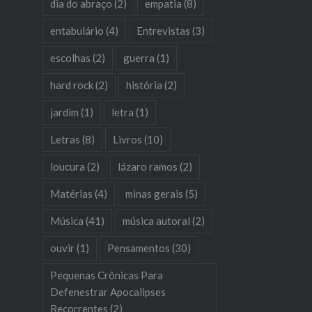
dia do abraço
(2)
empatia
(8)
entabulário
(4)
Entrevistas
(3)
escolhas
(2)
guerra
(1)
hard rock
(2)
história
(2)
jardim
(1)
letra
(1)
Letras
(8)
Livros
(10)
loucura
(2)
lázaro ramos
(2)
Matérias
(4)
minas gerais
(5)
Música
(41)
música autoral
(2)
ouvir
(1)
Pensamentos
(30)
Pequenas Crônicas Para
Defenestrar Apocalipses
Recorrentes
(2)