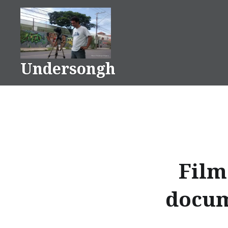
Ir
para
conteúdo
Undersongh
Film
docum