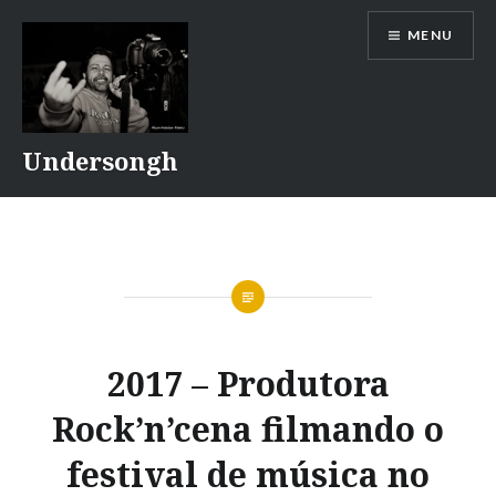
Ir
MENU
para
conteúdo
Undersongh
2017 – Produtora
Rock’n’cena filmando o
festival de música no