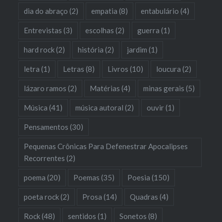
dia do abraço
(2)
empatia
(8)
entabulário
(4)
Entrevistas
(3)
escolhas
(2)
guerra
(1)
hard rock
(2)
história
(2)
jardim
(1)
letra
(1)
Letras
(8)
Livros
(10)
loucura
(2)
lázaro ramos
(2)
Matérias
(4)
minas gerais
(5)
Música
(41)
música autoral
(2)
ouvir
(1)
Pensamentos
(30)
Pequenas Crônicas Para Defenestrar Apocalipses
Recorrentes
(2)
poema
(20)
Poemas
(35)
Poesia
(150)
poeta rock
(2)
Prosa
(14)
Quadras
(4)
Rock
(48)
sentidos
(1)
Sonetos
(8)