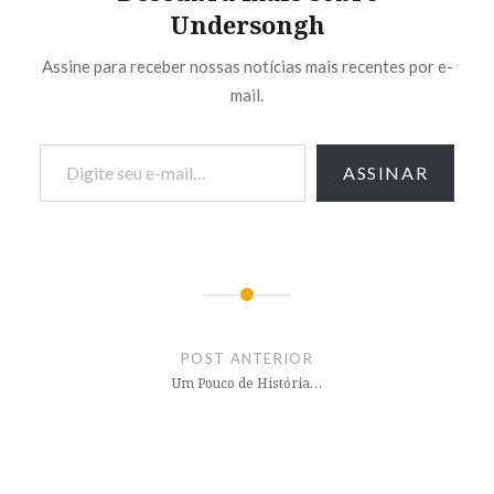
Undersongh
Assine para receber nossas notícias mais recentes por e-
mail.
Digite seu e-mail…
ASSINAR
Navegação
de
POST ANTERIOR
Post
Um Pouco de História…