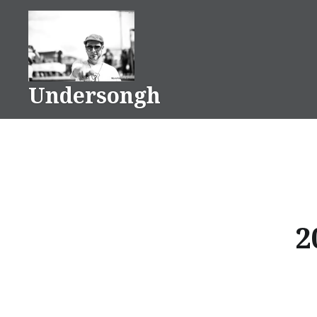
Ir
para
conteúdo
Undersongh
2