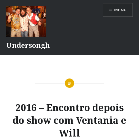
Ir
MENU
para
conteúdo
Undersongh
2016 – Encontro depois
do show com Ventania e
Will