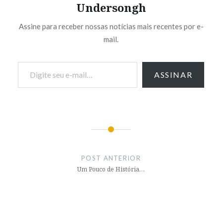
Undersongh
Assine para receber nossas notícias mais recentes por e-
mail.
Digite seu e-mail…
ASSINAR
Navegação
de
POST ANTERIOR
Post
Um Pouco de História…