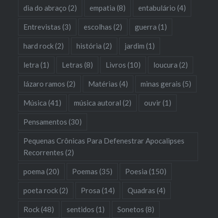
dia do abraço
(2)
empatia
(8)
entabulário
(4)
Entrevistas
(3)
escolhas
(2)
guerra
(1)
hard rock
(2)
história
(2)
jardim
(1)
letra
(1)
Letras
(8)
Livros
(10)
loucura
(2)
lázaro ramos
(2)
Matérias
(4)
minas gerais
(5)
Música
(41)
música autoral
(2)
ouvir
(1)
Pensamentos
(30)
Pequenas Crônicas Para Defenestrar Apocalipses
Recorrentes
(2)
poema
(20)
Poemas
(35)
Poesia
(150)
poeta rock
(2)
Prosa
(14)
Quadras
(4)
Rock
(48)
sentidos
(1)
Sonetos
(8)