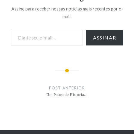
Assine para receber nossas notícias mais recentes por e-
mail.
Digite seu e-mail…
ASSINAR
Navegação
de
POST ANTERIOR
Post
Um Pouco de História…