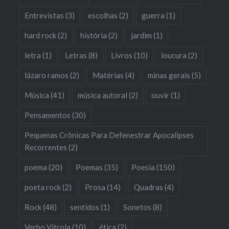
Entrevistas
(3)
escolhas
(2)
guerra
(1)
hard rock
(2)
história
(2)
jardim
(1)
letra
(1)
Letras
(8)
Livros
(10)
loucura
(2)
lázaro ramos
(2)
Matérias
(4)
minas gerais
(5)
Música
(41)
música autoral
(2)
ouvir
(1)
Pensamentos
(30)
Pequenas Crônicas Para Defenestrar Apocalipses
Recorrentes
(2)
poema
(20)
Poemas
(35)
Poesia
(150)
poeta rock
(2)
Prosa
(14)
Quadras
(4)
Rock
(48)
sentidos
(1)
Sonetos
(8)
Verbo Vitrola
(10)
ética
(2)