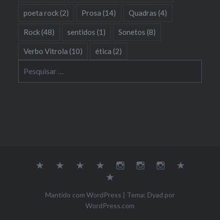
poeta rock
(2)
Prosa
(14)
Quadras
(4)
Rock
(48)
sentidos
(1)
Sonetos
(8)
Verbo Vitrola
(10)
ética
(2)
Pesquisar
por:
Sobre
Música
Poesia
Soundcloud
Youtube
Instagram
Dona
Galeria
Empatia
Contato
Mantido com WordPress
|
Tema: Dyad por
WordPress.com