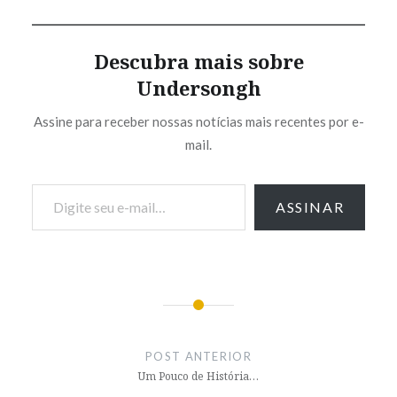
Descubra mais sobre
Undersongh
Assine para receber nossas notícias mais recentes por e-
mail.
Digite seu e-mail…
ASSINAR
Navegação
de
POST ANTERIOR
Post
Um Pouco de História…