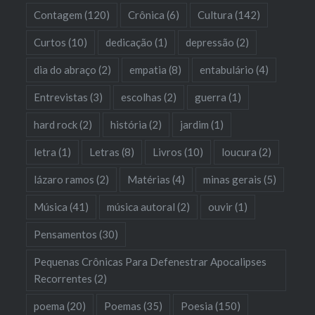
Contagem
(120)
Crônica
(6)
Cultura
(142)
Curtos
(10)
dedicação
(1)
depressão
(2)
dia do abraço
(2)
empatia
(8)
entabulário
(4)
Entrevistas
(3)
escolhas
(2)
guerra
(1)
hard rock
(2)
história
(2)
jardim
(1)
letra
(1)
Letras
(8)
Livros
(10)
loucura
(2)
lázaro ramos
(2)
Matérias
(4)
minas gerais
(5)
Música
(41)
música autoral
(2)
ouvir
(1)
Pensamentos
(30)
Pequenas Crônicas Para Defenestrar Apocalipses
Recorrentes
(2)
poema
(20)
Poemas
(35)
Poesia
(150)