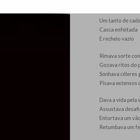
Era os outros ne
Um tanto de cada 
Casca enfeitada
E recheio vazio
Rimava sorte com
Gozava ritos do 
Sonhava céleres
Pisava extensos 
Dava a vida pela 
Assustava desafi
Entortava um vão
Retumbava um fel