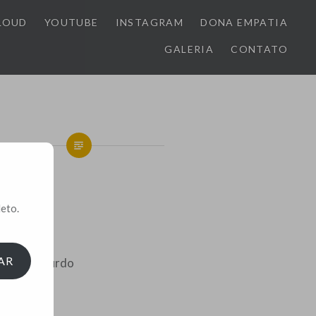
LOUD
YOUTUBE
INSTAGRAM
DONA EMPATIA
GALERIA
CONTATO
eto.
erfeito
AR
arelo absurdo
lsidade
er