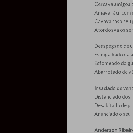
Cercava amigos 
Amava fácil com 
Cavava raso seu
Atordoava os se
Desapegado de u
Esmigalhado da 
Esfomeado da gu
Abarrotado de v
Insaciado de ven
Distanciado dos 
Desabitado de p
Anunciado o seu 
Anderson Ribeir