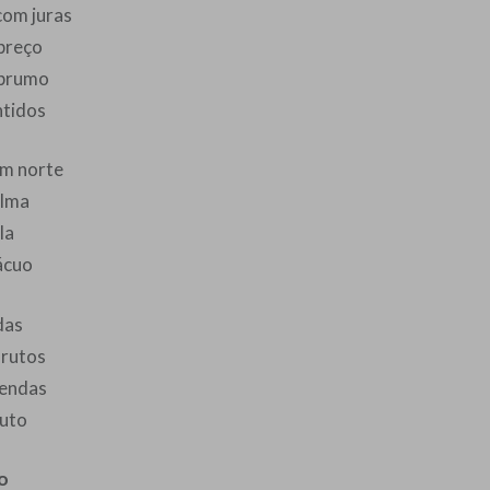
com juras
preço
 prumo
ntidos
m norte
alma
la
ácuo
das
frutos
rendas
luto
o