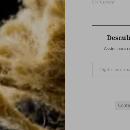
Em "Cultura"
Descub
Assine para r
Digite seu e-mail…
Cont