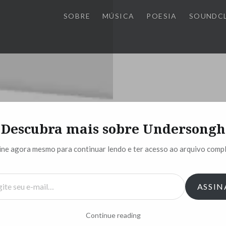
SOBRE
MÚSICA
POESIA
SOUNDC
Descubra mais sobre Undersongh
Desapego
ine agora mesmo para continuar lendo e ter acesso ao arquivo compl
Arrotava verde p
ASSIN
Mas sangrava am
Com face azul fa
Continue reading
E branco nada a v