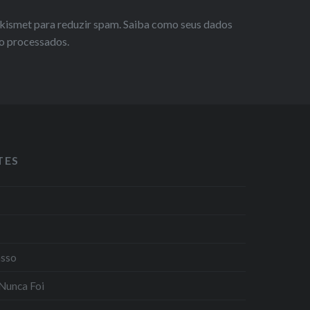
 Akismet para reduzir spam.
Saiba como seus dados
o processados
.
TES
asso
Nunca Foi