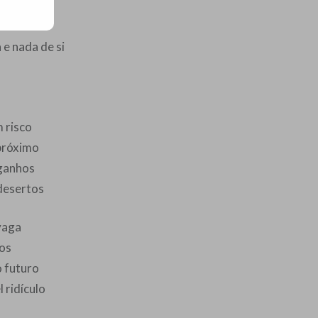
le mesmo
e nada de si
 risco
próximo
 ganhos
desertos
vaga
os
 futuro
 ridículo