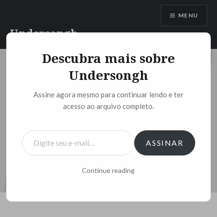
Ir
MENU
para
conteúdo
Undersongh
Descubra mais sobre
Undersongh
Assine agora mesmo para continuar lendo e ter
acesso ao arquivo completo.
Digite seu e-mail…
ASSINAR
Continue reading