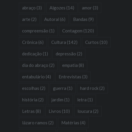
abraço
(3)
Algozes
(14)
amor
(3)
arte
(2)
Autoral
(6)
Bandas
(9)
compreensão
(1)
Contagem
(120)
Crônica
(6)
Cultura
(142)
Curtos
(10)
dedicação
(1)
depressão
(2)
dia do abraço
(2)
empatia
(8)
entabulário
(4)
Entrevistas
(3)
escolhas
(2)
guerra
(1)
hard rock
(2)
história
(2)
jardim
(1)
letra
(1)
Letras
(8)
Livros
(10)
loucura
(2)
lázaro ramos
(2)
Matérias
(4)