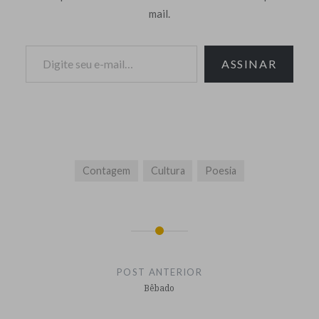
mail.
Digite seu e-mail…
ASSINAR
Contagem
Cultura
Poesia
Navegação
de
POST ANTERIOR
Post
Bêbado