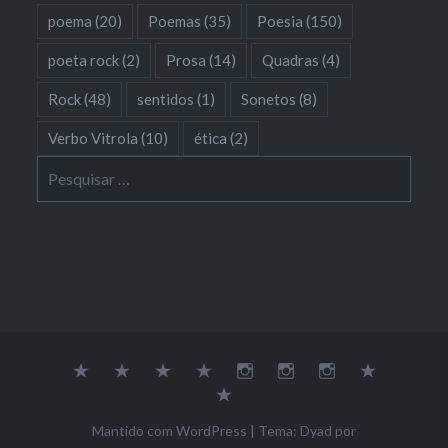
poema
(20)
Poemas
(35)
Poesia
(150)
poeta rock
(2)
Prosa
(14)
Quadras
(4)
Rock
(48)
sentidos
(1)
Sonetos
(8)
Verbo Vitrola
(10)
ética
(2)
Pesquisar
por:
Sobre
Música
Poesia
Soundcloud
Youtube
Instagram
Dona
Galeria
Empatia
Contato
Mantido com WordPress
|
Tema: Dyad por