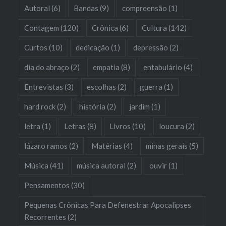
Autoral
(6)
Bandas
(9)
compreensão
(1)
Contagem
(120)
Crônica
(6)
Cultura
(142)
Curtos
(10)
dedicação
(1)
depressão
(2)
dia do abraço
(2)
empatia
(8)
entabulário
(4)
Entrevistas
(3)
escolhas
(2)
guerra
(1)
hard rock
(2)
história
(2)
jardim
(1)
letra
(1)
Letras
(8)
Livros
(10)
loucura
(2)
lázaro ramos
(2)
Matérias
(4)
minas gerais
(5)
Música
(41)
música autoral
(2)
ouvir
(1)
Pensamentos
(30)
Pequenas Crônicas Para Defenestrar Apocalipses
Recorrentes
(2)