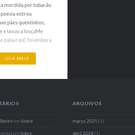
a mordida por tubarão
 poesia entrou
xe pães quentinhos,
fé e lavou a louçaMe
e palavrasE foi embora
r nada Depois que se
ufoqueiEngolindo as
LEIA MAIS
 sem querer Jogadas
como confete que
ntes de sujarPequenas
de caos a se varrer Pisar
TÁRIOS
ARQUIVOS
ibeiro
em
Sobre
março 2025
(1)
mentel
em
Sobre
abril 2024
(1)