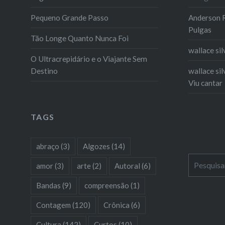
Pequeno Grande Passo
Anderson R
Pulgas
Tão Longe Quanto Nunca Foi
wallace sil
O Ultracrepidário e o Viajante Sem
Destino
wallace sil
Viu cantar
TAGS
abraço
(3)
Algozes
(14)
Pesquisar
amor
(3)
arte
(2)
Autoral
(6)
por:
Bandas
(9)
compreensão
(1)
Contagem
(120)
Crônica
(6)
Cultura
(142)
Curtos
(10)