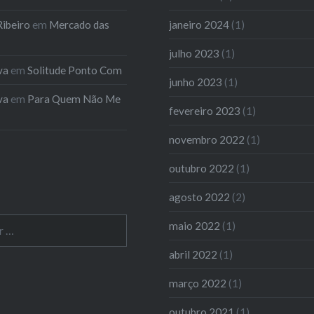
oTipo sanduícheCom
ibeiro
em
Mercado das
janeiro 2024
(1)
e sorrisos Quando…
julho 2023
(1)
va
em
Solitude Ponto Com
junho 2023
(1)
va
em
Para Quem Não Me
fevereiro 2023
(1)
novembro 2022
(1)
outubro 2022
(1)
agosto 2022
(2)
maio 2022
(1)
abril 2022
(1)
março 2022
(1)
outubro 2021
(1)