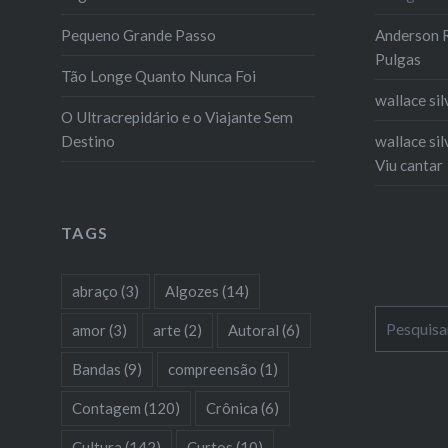
apertad
Pequeno Grande Passo
Anderson R
molho d
Pulgas
Tão Longe Quanto Nunca Foi
wallace sil
O Ultracrepidário e o Viajante Sem
Destino
wallace sil
Viu cantar
TAGS
abraço
(3)
Algozes
(14)
Pesquisar
amor
(3)
arte
(2)
Autoral
(6)
por:
Bandas
(9)
compreensão
(1)
Contagem
(120)
Crônica
(6)
Cultura
(142)
Curtos
(10)