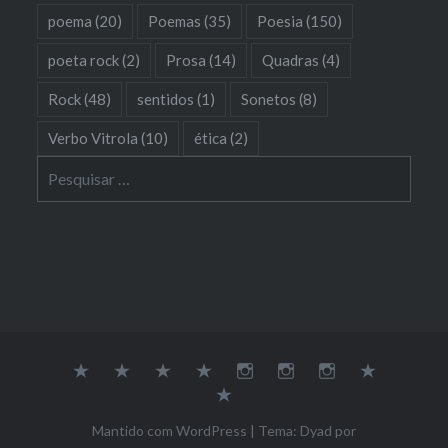
poema
(20)
Poemas
(35)
Poesia
(150)
poeta rock
(2)
Prosa
(14)
Quadras
(4)
Rock
(48)
sentidos
(1)
Sonetos
(8)
Verbo Vitrola
(10)
ética
(2)
Pesquisar
por:
Sobre
Música
Poesia
Soundcloud
Youtube
Instagram
Dona
Galeria
Empatia
Contato
Mantido com WordPress
|
Tema: Dyad por