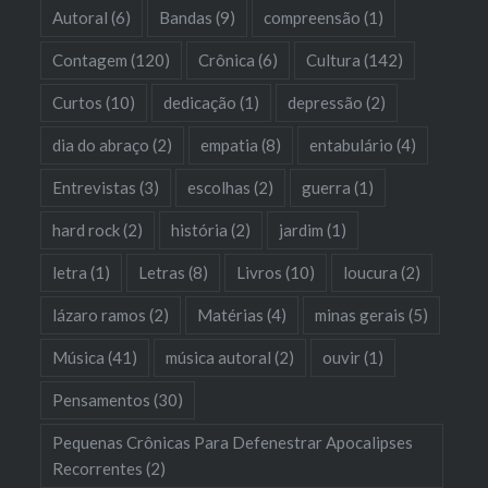
Autoral
(6)
Bandas
(9)
compreensão
(1)
Contagem
(120)
Crônica
(6)
Cultura
(142)
Curtos
(10)
dedicação
(1)
depressão
(2)
dia do abraço
(2)
empatia
(8)
entabulário
(4)
Entrevistas
(3)
escolhas
(2)
guerra
(1)
hard rock
(2)
história
(2)
jardim
(1)
letra
(1)
Letras
(8)
Livros
(10)
loucura
(2)
lázaro ramos
(2)
Matérias
(4)
minas gerais
(5)
Música
(41)
música autoral
(2)
ouvir
(1)
Pensamentos
(30)
Pequenas Crônicas Para Defenestrar Apocalipses
Recorrentes
(2)