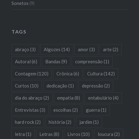
Sonetos
(9)
TAGS
abraço
(3)
Algozes
(14)
amor
(3)
arte
(2)
Autoral
(6)
Bandas
(9)
compreensão
(1)
Contagem
(120)
Crônica
(6)
Cultura
(142)
Curtos
(10)
dedicação
(1)
depressão
(2)
dia do abraço
(2)
empatia
(8)
entabulário
(4)
Entrevistas
(3)
escolhas
(2)
guerra
(1)
hard rock
(2)
história
(2)
jardim
(1)
letra
(1)
Letras
(8)
Livros
(10)
loucura
(2)