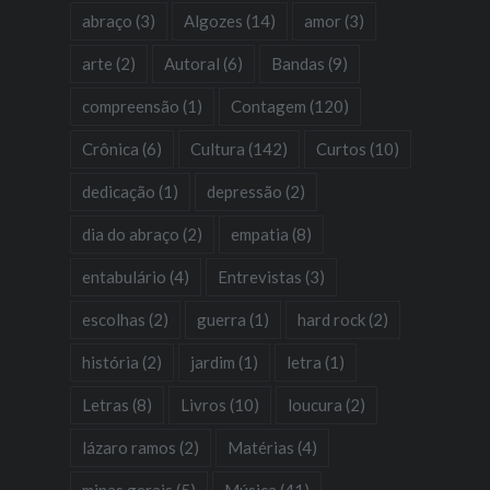
abraço
(3)
Algozes
(14)
amor
(3)
arte
(2)
Autoral
(6)
Bandas
(9)
compreensão
(1)
Contagem
(120)
Crônica
(6)
Cultura
(142)
Curtos
(10)
dedicação
(1)
depressão
(2)
dia do abraço
(2)
empatia
(8)
entabulário
(4)
Entrevistas
(3)
escolhas
(2)
guerra
(1)
hard rock
(2)
história
(2)
jardim
(1)
letra
(1)
Letras
(8)
Livros
(10)
loucura
(2)
lázaro ramos
(2)
Matérias
(4)
minas gerais
(5)
Música
(41)