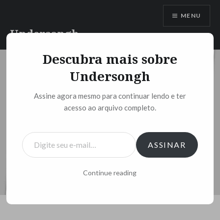
Ir
MENU
para
conteúdo
Undersongh
Descubra mais sobre
Undersongh
Assine agora mesmo para continuar lendo e ter
acesso ao arquivo completo.
Digite seu e-mail…
ASSINAR
Continue reading