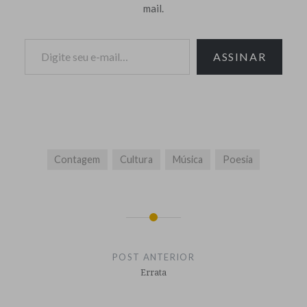
mail.
Digite seu e-mail…
ASSINAR
Contagem
Cultura
Música
Poesia
Navegação
de
POST ANTERIOR
Post
Errata